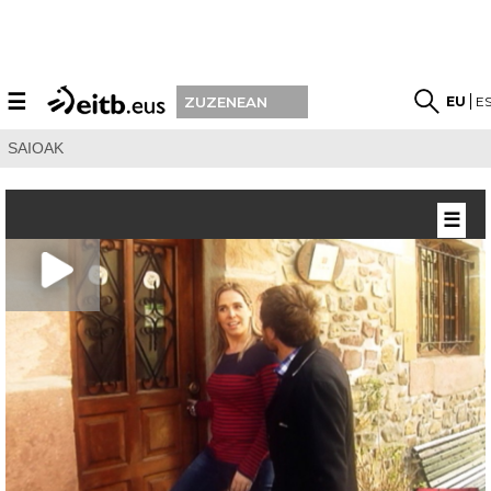
☰
EU
E
ZUZENEAN
SAIOAK
☰