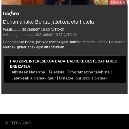
Donamariako Benta: jatetxea eta hotela
Publikatuta:
2013/06/07
10:30
(UTC+2)
Azken eguneratzea:
2021/06/02
10:57
(UTC+2)
Donamariako Benta, jatetxea izateaz gain, hotela ere bada. Loreak, Haizearen
ahizpak, gidari lanak egin ditu ostatuan.
HAU ZURE INTERESEKOA BADA, BALITEKE BESTE GAI HAUEK
ERE IZATEA
Albisteak Nafarroa
Telebista
Programazioa telebista
Jatetxeak albisteak gaur
Ostatuei buruzko albisteak
© EITB - 2026