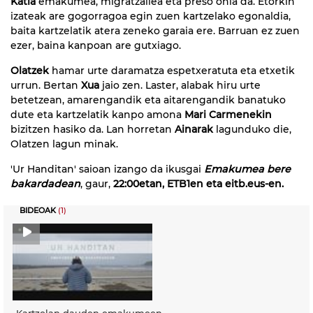
Katia
emakumea, migratzailea eta preso ohia da. Etorkin
izateak are gogorragoa egin zuen kartzelako egonaldia,
baita kartzelatik atera zeneko garaia ere. Barruan ez zuen
ezer, baina kanpoan are gutxiago.
Olatzek
hamar urte daramatza espetxeratuta eta etxetik
urrun. Bertan
Xua
jaio zen. Laster, alabak hiru urte
betetzean, amarengandik eta aitarengandik banatuko
dute eta kartzelatik kanpo amona
Mari Carmenekin
bizitzen hasiko da. Lan horretan
Ainarak
lagunduko die,
Olatzen lagun minak.
'Ur Handitan' saioan izango da ikusgai
Emakumea bere
bakardadean
, gaur,
22:00etan, ETB1en eta eitb.eus-en.
BIDEOAK
(1)
Kartzelan dauden emakumeen