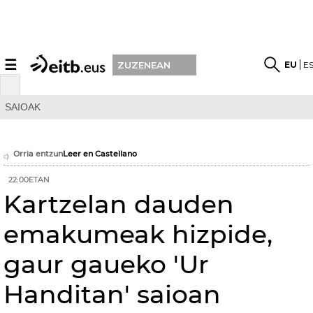
☰
EU
E
ZUZENEAN
SAIOAK
Orria entzun
Leer en Castellano
22:00ETAN
Kartzelan dauden
emakumeak hizpide,
gaur gaueko 'Ur
Handitan' saioan