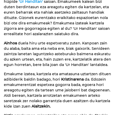
hizpide
'Ur Handitan'
saioan. Emakumeek kalean bizi
duten berdintasun eza areagotu egiten da kartzelan, eta
euren beharrak eta nahiak asetzeko zailtasun handiak
dituzte. Gizonek eurentzako eraikitako espazioetan nola
bizi ote dira emakumeak? Emakumea izateak kartzela
zigorra are gogorragoa egiten al du? 'Ur Handitan' saioan
errealitate hori azalarazten saiatuko dira.
Ainhoa
duela hiru urte espetxeratu zuten. Kanpoan zain
du alaba, baita ama eta neba ere, biak gaixorik. Senideen
zaintza lanetan laguntzeko asteburuko baimena eskuratu
du azken urtean, eta, hain zuzen ere, kartzelatik atera den
egun horretan, bere bila joan da 'Ur Handitan' lantaldea.
Emakume izatea, kartzela eta amatasuna uztartzen dituen
adibiderik baldin badago, hori
Kristinarena
da. Edozein
emakumerentzat espetxea gogorra bada, egoera hori
areagotu egiten da tartean ume jaioberri bat dagoenean.
Aldi berean, kartzela arrotzetan emakumeen arteko
saretzeak zer nolako garrantzia duen azaltzen du kartzela
kide izan zuen
Alaitzekin.