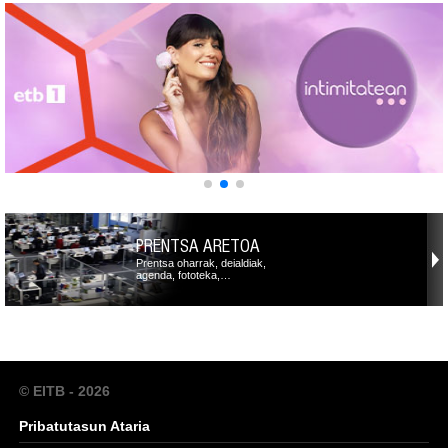
PRENTSA ARETOA
Prentsa oharrak, deialdiak,
agenda, fototeka,…
© EITB - 2026
Pribatutasun Ataria