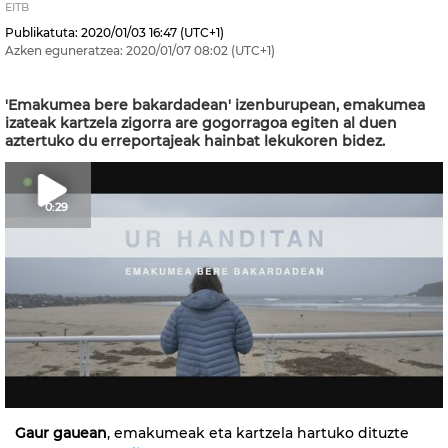
EITB
Publikatuta:
2020/01/03
16:47
(UTC+1)
Azken eguneratzea:
2020/01/07
08:02
(UTC+1)
'Emakumea bere bakardadean' izenburupean, emakumea
izateak kartzela zigorra are gogorragoa egiten al duen
aztertuko du erreportajeak hainbat lekukoren bidez.
0:29
Gaur gauean
, emakumeak eta kartzela hartuko dituzte