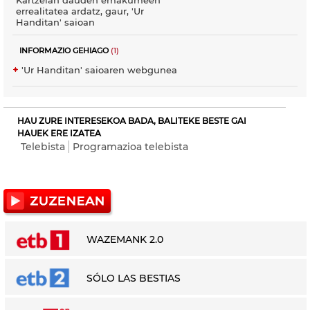
errealitatea ardatz, gaur, 'Ur
Handitan' saioan
INFORMAZIO GEHIAGO
(1)
'Ur Handitan' saioaren webgunea
HAU ZURE INTERESEKOA BADA, BALITEKE BESTE GAI
HAUEK ERE IZATEA
Telebista
Programazioa telebista
WAZEMANK 2.0
SÓLO LAS BESTIAS