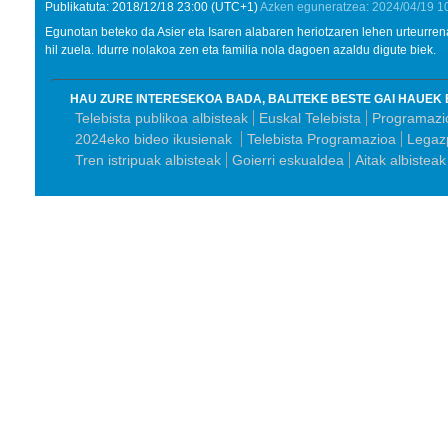
Publikatuta:
2018/12/18
23:00
(UTC+1)
Azken eguneratzea:
2024/04/19
1
Egunotan beteko da Asier eta Isaren alabaren heriotzaren lehen urteurrena
hil zuela. Idurre nolakoa zen eta familia nola dagoen azaldu digute biek.
HAU ZURE INTERESEKOA BADA, BALITEKE BESTE GAI HAUEK 
Telebista publikoa albisteak
Euskal Telebista
Programazio
2024eko bideo ikusienak
Telebista Programazioa
Legazp
Tren istripuak albisteak
Goierri eskualdea
Aitak albisteak