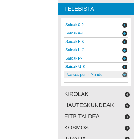
TELEBISTA
Saioak 0-9
Saioak A-E
Saioak F-K
Saioak L-O
Saioak P-T
Saioak U-Z
Vascos por el Mundo
KIROLAK
HAUTESKUNDEAK
EITB TALDEA
KOSMOS
IRRATIA