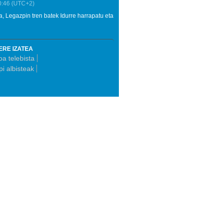
0:46
(UTC+2)
, Legazpin tren batek Idurre harrapatu eta
ERE IZATEA
a telebista
i albisteak