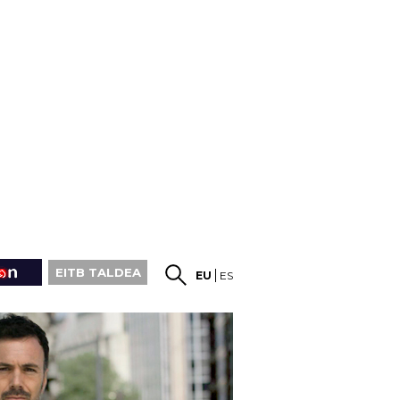
EITB TALDEA
EU
ES