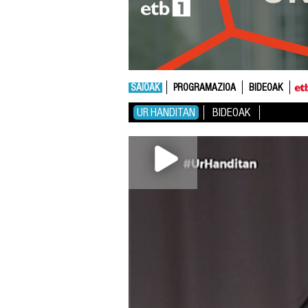
SAIOAK
PROGRAMAZIOA
BIDEOAK
UR HANDITAN
BIDEOAK