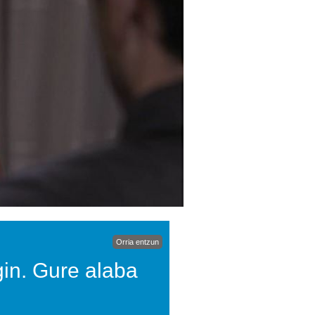
Orria entzun
gin. Gure alaba