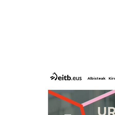
Albisteak
Kir