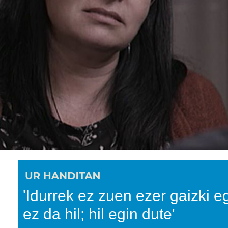
'Idurrek ez zuen ezer gaizki e
ez da hil; hil egin dute'