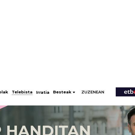
ZUZENEAN
Telebista
Besteak
olak
Irratia