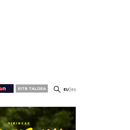
EITB TALDEA
EU
ES