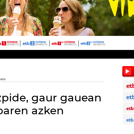
zpide, gaur gauean
ioaren azken