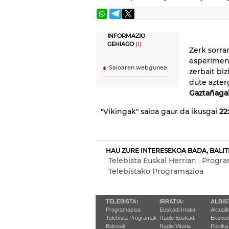
INFORMAZIO
GEHIAGO
(1)
Zerk sorra
esperimen
Saioaren webgunea
zerbait biz
dute azter
Gaztañaga
"Vikingak" saioa gaur da ikusgai
22
HAU ZURE INTERESEKOA BADA, BALIT
Telebista Euskal Herrian
Progra
Telebistako Programazioa
TELEBISTA:
IRRATIA:
ALBIS
Programazioa
Euskadi Irratia
Aktuali
Telebista Programak
Radio Euskadi
Ekonom
Bideoak
Radio Vitoria
Politika