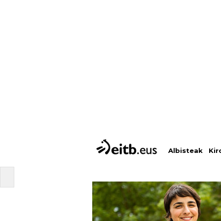
Albisteak
Kir