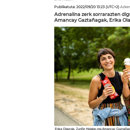
Publikatuta:
2022/09/20
13:23
(UTC+2)
Azken
Adrenalina zerk sorrarazten di
Amancay Gaztañagak, Erika Olai
Erika Olaizola, Zuriñe Hidalgo eta Amancay Gaztaña