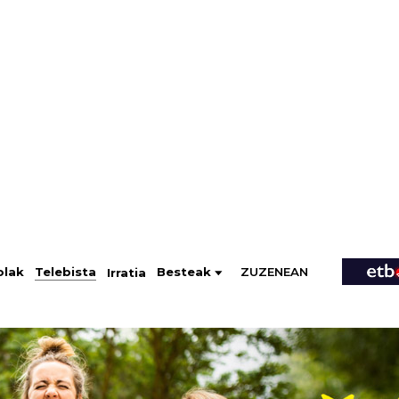
ZUZENEAN
Telebista
Besteak
olak
Irratia