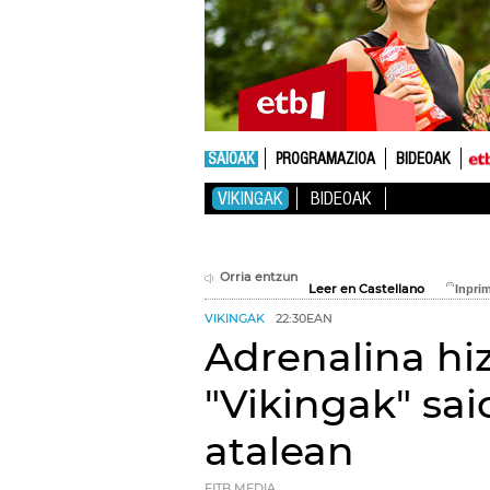
SAIOAK
PROGRAMAZIOA
BIDEOAK
VIKINGAK
BIDEOAK
Orria entzun
Leer en Castellano
VIKINGAK
22:30EAN
Adrenalina hi
"Vikingak" sa
atalean
EITB MEDIA