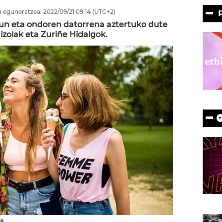
 eguneratzea:
2022/09/21
09:14
(UTC+2)
gun eta ondoren datorrena aztertuko dute
zolak eta Zuriñe Hidalgok.
ga