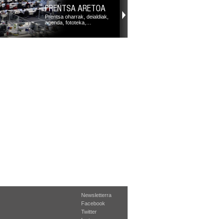
PRENTSA ARETOA
Prentsa oharrak, deialdiak,
agenda, fototeka,…
Newsletterra
Facebook
Twitter