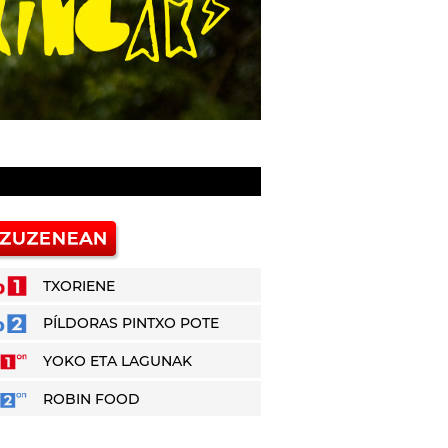
TXORIENE
PÍLDORAS PINTXO POTE
YOKO ETA LAGUNAK
ROBIN FOOD