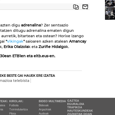
razten digu
adrenalina
? Zer sentsazio
tatzen ditugu adrenalina ematen digun
i aurretik, bitartean eta ostean? Horixe izango
gai
"
Vikingak
"
saioaren azken atalean
Amancay
k,
Erika Olaizola
k eta
Zuriñe Hidalgo
k.
:30ean ETB1en eta eitb.eus-en.
EKE BESTE GAI HAUEK ERE IZATEA
mazioa telebista
GAZTEA
TEAK:
KIROLAK:
BIDEO MULTIMEDIA
EGURALDIA
tatea
Futbola
Bideoak
TRAFIKOA
ia
Txirrindularitza
Argazkiak
HAUTESKUNDEAK
Pilota
Audioak
ZOZKETAK DOAN