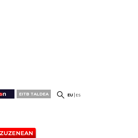
EITB TALDEA
EU
ES