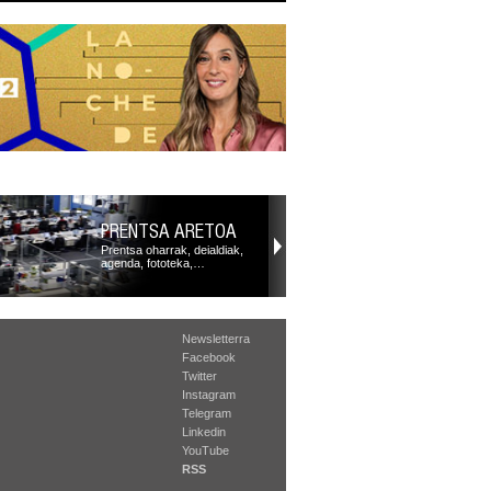
PRENTSA ARETOA
Prentsa oharrak, deialdiak,
agenda, fototeka,…
Newsletterra
Facebook
Twitter
Instagram
Telegram
Linkedin
YouTube
RSS