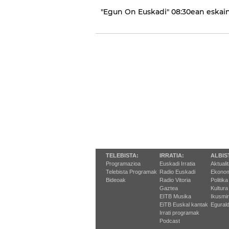
"Egun On Euskadi" 08:30ean eskaint
TELEBISTA:
IRRATIA:
ALBIS
Programazioa
Euskadi Irratia
Aktuali
Telebista Programak
Radio Euskadi
Ekonom
Bideoak
Radio Vitoria
Politika
Gaztea
Kultura
EITB Musika
Ikusmi
EiTB Euskal kantak
Egurald
Irrati programak
Podcast