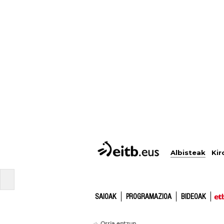
Albisteak
Kir
SAIOAK
PROGRAMAZIOA
BIDEOAK
Orria entzun