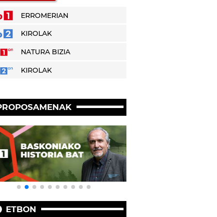
ERROMERIAN
KIROLAK
NATURA BIZIA
KIROLAK
PROPOSAMENAK
ETBON