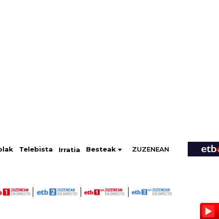
ZUZENEAN
Telebista
Besteak
olak
Irratia