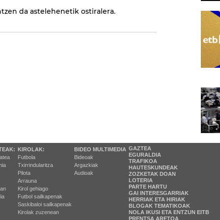
zen da astelehenetik ostiralera.
GAZTEA
TEAK:
KIROLAK:
BIDEO MULTIMEDIA
EGURALDIA
tatea
Futbola
Bideoak
TRAFIKOA
ia
Txirrindularitza
Argazkiak
HAUTESKUNDEAK
Pilota
Audioak
ZOZKETAK DOAN
LOTERIA
Arrauna
PARTE HARTU
ran
Kirol gehiago
GAI INTERESGARRIAK
ia
Futbol sailkapenak
HERRIAK ETA HIRIAK
Saskibaloi sailkapenak
BLOGAK TEMATIKOAK
Kirolak zuzenean
NOLA IKUSI ETA ENTZUN EITB
PRENTSA ARETOA