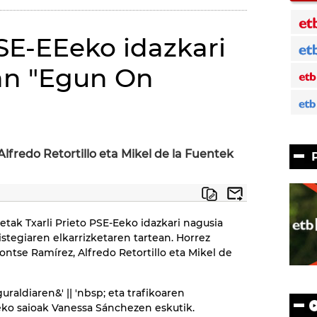
PSE-EEeko idazkari
an "Egun On
lfredo Retortillo eta Mikel de la Fuentek
etak Txarli Prieto PSE-Eeko idazkari nagusia
bistegiaren elkarrizketaren tartean. Horrez
ntse Ramírez, Alfredo Retortillo eta Mikel de
uraldiaren&' || 'nbsp; eta trafikoaren
zeko saioak Vanessa Sánchezen eskutik.