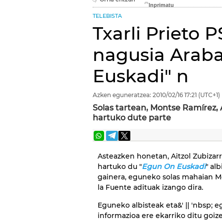
TELEBISTA
Txarli Prieto 
nagusia Arab
Euskadi" n
Azken eguneratzea:
2010/02/16
17:21
(UTC+1)
Solas tartean, Montse Ramírez, A
hartuko dute parte
Asteazken honetan, Aitzol Zubizarr
hartuko du "
Egun On Euskadi
" al
gainera, eguneko solas mahaian Mo
la Fuente adituak izango dira.
Eguneko albisteak eta&' || 'nbsp; eg
informazioa ere ekarriko ditu goi