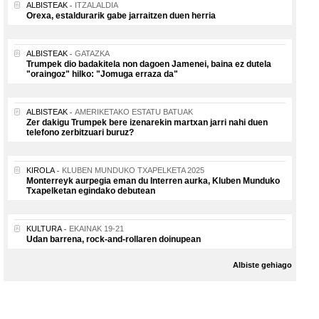
ALBISTEAK
ITZALALDIA
Orexa, estaldurarik gabe jarraitzen duen herria
ALBISTEAK
GATAZKA
Trumpek dio badakitela non dagoen Jamenei, baina ez dutela
"oraingoz" hilko: "Jomuga erraza da"
ALBISTEAK
AMERIKETAKO ESTATU BATUAK
Zer dakigu Trumpek bere izenarekin martxan jarri nahi duen
telefono zerbitzuari buruz?
KIROLA
KLUBEN MUNDUKO TXAPELKETA 2025
Monterreyk aurpegia eman du Interren aurka, Kluben Munduko
Txapelketan egindako debutean
KULTURA
EKAINAK 19-21
Udan barrena, rock-and-rollaren doinupean
Albiste gehiago