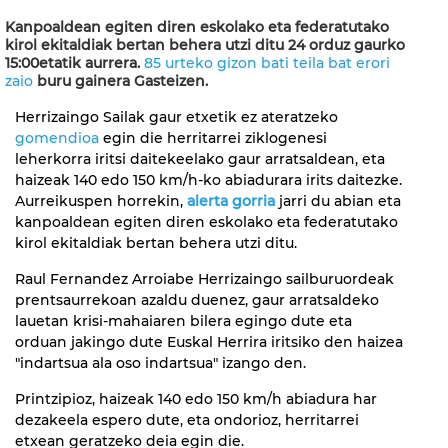
Kanpoaldean egiten diren eskolako eta federatutako
kirol ekitaldiak bertan behera utzi ditu 24 orduz gaurko
15:00etatik aurrera.
85 urteko gizon bati teila bat erori
zaio
buru gainera Gasteizen.
Herrizaingo Sailak gaur etxetik ez ateratzeko
gomendioa
egin die herritarrei ziklogenesi
leherkorra iritsi daitekeelako gaur arratsaldean, eta
haizeak 140 edo 150 km/h-ko abiadurara irits daitezke.
Aurreikuspen horrekin,
alerta gorria
jarri du abian eta
kanpoaldean egiten diren eskolako eta federatutako
kirol ekitaldiak bertan behera utzi ditu.
Raul Fernandez Arroiabe Herrizaingo sailburuordeak
prentsaurrekoan azaldu duenez, gaur arratsaldeko
lauetan krisi-mahaiaren bilera egingo dute eta
orduan jakingo dute Euskal Herrira iritsiko den haizea
"indartsua ala oso indartsua" izango den.
Printzipioz, haizeak 140 edo 150 km/h abiadura har
dezakeela espero dute, eta ondorioz, herritarrei
etxean geratzeko deia egin die.