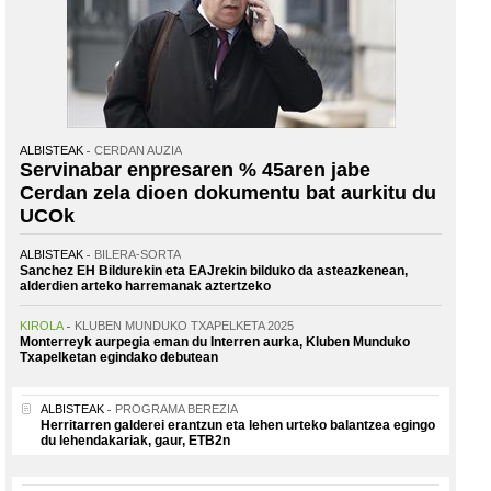
ALBISTEAK
CERDAN AUZIA
Servinabar enpresaren % 45aren jabe
Cerdan zela dioen dokumentu bat aurkitu du
UCOk
ALBISTEAK
BILERA-SORTA
Sanchez EH Bildurekin eta EAJrekin bilduko da asteazkenean,
alderdien arteko harremanak aztertzeko
KIROLA
KLUBEN MUNDUKO TXAPELKETA 2025
Monterreyk aurpegia eman du Interren aurka, Kluben Munduko
Txapelketan egindako debutean
ALBISTEAK
PROGRAMA BEREZIA
Herritarren galderei erantzun eta lehen urteko balantzea egingo
du lehendakariak, gaur, ETB2n