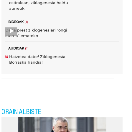
ostiralean, ziklogenesia heldu
aurretik
BIDEOAK
(1)
Dena prest ziklogenesiari "ongi
etorria" emateko
AUDIOAK
(1)
Haizetea dator! Ziklogenesia!
Borraska handia!
ORAIN ALBISTE