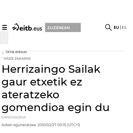
☰
EU
ES
ZUZENEAN
Orria entzun
HAIZE ZAKARRA
Herrizaingo Sailak
gaur etxetik ez
ateratzeko
gomendioa egin du
ERREDAKZIOA
Azken eguneratzea:
2010/02/27
00:15
(UTC+1)