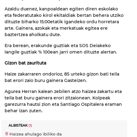
Azaldu duenez, kanpoaldean egiten diren eskolako
eta federatutako kirol ekitaldiak bertan behera utziko
dituzte biharko 15:00etatik igandeko ordu horretara
arte. Gainera, azokak eta merkatuak egitea ere
baztertzea aholkatu dute.
Era berean, erakunde guztiak eta SOS Deiakeko
langile guztiak % 100ean jarri omen dituzte alertan.
Gizon bat zaurituta
Haize zakarraren ondorioz, 85 urteko gizon bati teila
bat erori zaio buru gainera Gasteizen.
Agurea Herran kalean zebilen atzo haizea zakartu eta
teila bat buru gainera erori zitzaionean. Kolpeak
garezurra hautsi zion eta Santiago Ospitalera eraman
behar izan zuten.
ALBISTEAK
(1)
Haizea ahulago ibiliko da