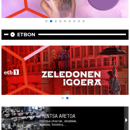
ETBON
PRENTSA ARETOA
Prentsa oharrak, deialdiak,
agenda, fototeka,…