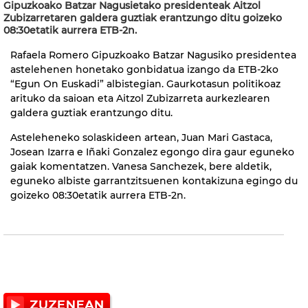
Gipuzkoako Batzar Nagusietako presidenteak Aitzol
Zubizarretaren galdera guztiak erantzungo ditu goizeko
08:30etatik aurrera ETB-2n.
Rafaela Romero Gipuzkoako Batzar Nagusiko presidentea
astelehenen honetako gonbidatua izango da ETB-2ko
“Egun On Euskadi” albistegian. Gaurkotasun politikoaz
arituko da saioan eta Aitzol Zubizarreta aurkezlearen
galdera guztiak erantzungo ditu.
Asteleheneko solaskideen artean, Juan Mari Gastaca,
Josean Izarra e Iñaki Gonzalez egongo dira gaur eguneko
gaiak komentatzen. Vanesa Sanchezek, bere aldetik,
eguneko albiste garrantzitsuenen kontakizuna egingo du
goizeko 08:30etatik aurrera ETB-2n.