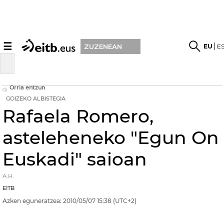
☰
EU
E
ZUZENEAN
Orria entzun
GOIZEKO ALBISTEGIA
Rafaela Romero,
asteleheneko "Egun On
Euskadi" saioan
A.H.
EITB
Azken eguneratzea:
2010/05/07
15:38
(UTC+2)