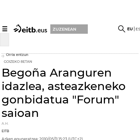
☰
EU
E
ZUZENEAN
Orria entzun
GOIZEKO 8ETAN
Begoña Aranguren
idazlea, asteazkeneko
gonbidatua "Forum"
saioan
A.H.
EITB
Azken eguneratzea:
2010/05/11
15:23
(UTC+2)