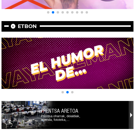
ETBON
PRENTSA ARETOA
Prentsa oharrak, deialdiak,
agenda, fototeka,…