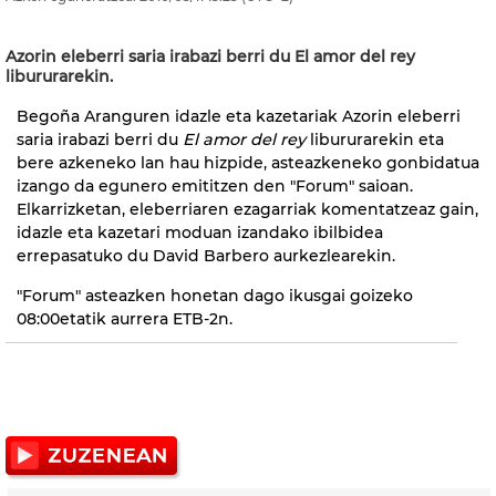
Azorin eleberri saria irabazi berri du El amor del rey
libururarekin.
Begoña Aranguren idazle eta kazetariak Azorin eleberri
saria irabazi berri du
El amor del rey
libururarekin eta
bere azkeneko lan hau hizpide, asteazkeneko gonbidatua
izango da egunero emititzen den "Forum" saioan.
Elkarrizketan, eleberriaren ezagarriak komentatzeaz gain,
idazle eta kazetari moduan izandako ibilbidea
errepasatuko du David Barbero aurkezlearekin.
"Forum" asteazken honetan dago ikusgai goizeko
08:00etatik aurrera ETB-2n.