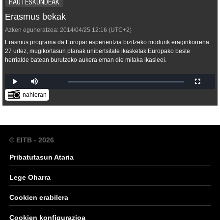
HAUTESKUNDEAK
Erasmus bekak
Azken eguneratzea:
2014/04/25
12:16
(UTC+2)
Erasmus programa da Europar esperientzia bizitzeko modurik eraginkorrena.
27 urtez, mugikortasun planak unibertsitate ikasketak Europako beste
herrialde batean burutzeko aukera eman die milaka ikasleei.
nahieran
© EITB - 2026
Pribatutasun Ataria
Lege Oharra
Cookien erabilera
Cookien konfigurazioa