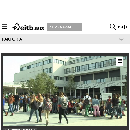
☰
EU
E
ZUZENEAN
FAKTORIA
☰