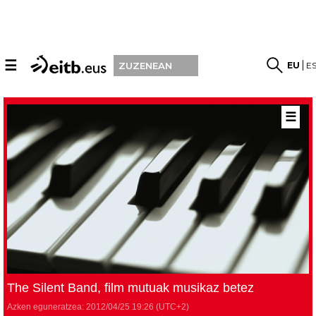
☰
EU
E
ZUZENEAN
☰
The Silent Band, film mutuak musikaz betez
Azken eguneratzea:
2012/04/25
19:26
(UTC+2)