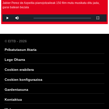
Jabier Perez de Azpeitia pianojotzaileak 150 film mutu musikatu ditu jada,
garai batean bezala
© EITB - 2026
Pribatutasun Ataria
Lege Oharra
Cookien erabilera
Cookien konfigurazioa
Gardentasuna
Kontaktua