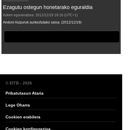
Ezagutu ostegun honetarako eguraldia
Azken eguneratzea:
2012/12/19
19:16
(UTC+1)
Andoni Aizpuruk aurkeztutako saioa. (2012/12/19)
© EITB - 2026
Pribatutasun Ataria
Lege Oharra
Cookien erabilera
Cookien konfigurazioa