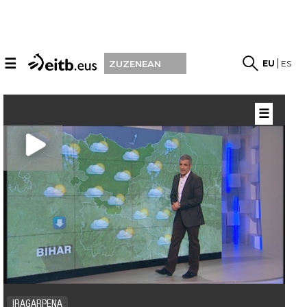
☰
EU
ES
ZUZENEAN
☰
IRAGARPENA