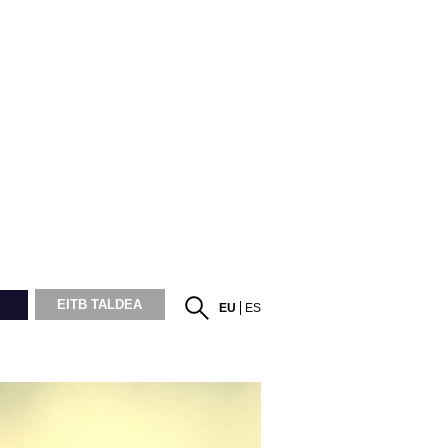
EITB TALDEA
EU
ES