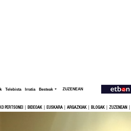
ZUZENEAN
Telebista
Besteak
k
Irratia
KO PERTSONEI
BIDEOAK
EUSKARA
ARGAZKIAK
BLOGAK
ZUZENEAN