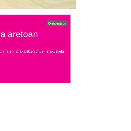
Orria entzun
xa aretoan
ariaren lanak biltzen dituen erakusketa