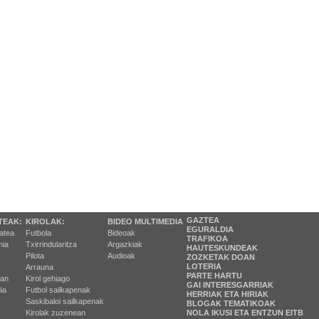
GAZTEA
TEAK:
KIROLAK:
BIDEO MULTIMEDIA
EGURALDIA
tatea
Futbola
Bideoak
TRAFIKOA
ia
Txirrindularitza
Argazkiak
HAUTESKUNDEAK
Pilota
Audioak
ZOZKETAK DOAN
LOTERIA
Arrauna
PARTE HARTU
ran
Kirol gehiago
GAI INTERESGARRIAK
ia
Futbol sailkapenak
HERRIAK ETA HIRIAK
Saskibaloi sailkapenak
BLOGAK TEMATIKOAK
Kirolak zuzenean
NOLA IKUSI ETA ENTZUN EITB