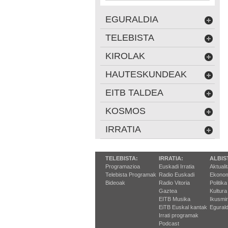
EGURALDIA
TELEBISTA
KIROLAK
HAUTESKUNDEAK
EITB TALDEA
KOSMOS
IRRATIA
TELEBISTA:
IRRATIA:
ALBIS
Programazioa
Euskadi Irratia
Aktuali
Telebista Programak
Radio Euskadi
Ekonom
Bideoak
Radio Vitoria
Politika
Gaztea
Kultura
EITB Musika
Ikusmi
EiTB Euskal kantak
Egurald
Irrati programak
Podcast