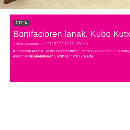
ARTEA
Bonifacioren lanak, Kubo Kut
Azken eguneratzea:
2012/12/20
15:37
(UTC+1)
Kursaaleko Kubo Kuxa aretoak Bonifacio Alfonso Gomez Fernandez margol
eskainiko du abenduaren 21etik apirilaren 7ra arte.