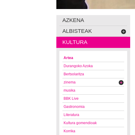
AZKENA
ALBISTEAK
KULTURA
Artea
Durangoko Azoka
Bertsolaritza
zinema
musika
BBK Live
Gastronomia
Literatura
Kultura gomendioak
Korrika