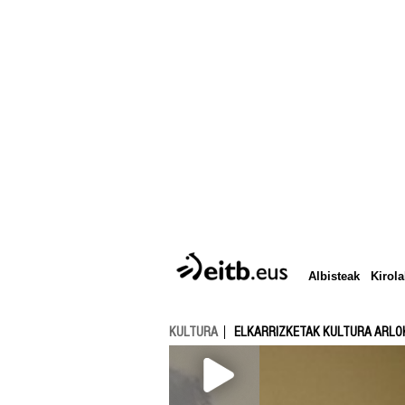
Albisteak
Kirola
KULTURA
ELKARRIZKETAK KULTURA ARLO