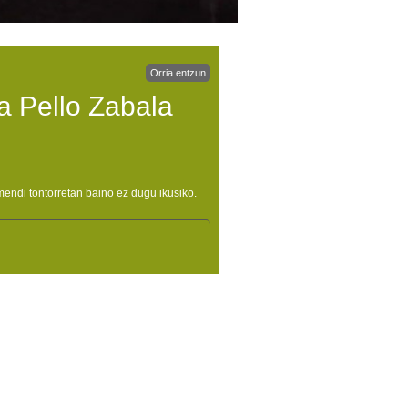
Orria entzun
a Pello Zabala
 mendi tontorretan baino ez dugu ikusiko.