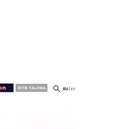
EITB TALDEA
EU
ES