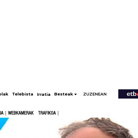
ZUZENEAN
Telebista
Besteak
olak
Irratia
IA
WEBKAMERAK
TRAFIKOA