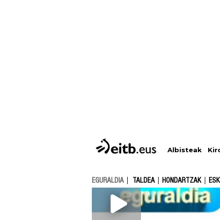
Albisteak
Kir
EGURALDIA
TALDEA
HONDARTZAK
ESK