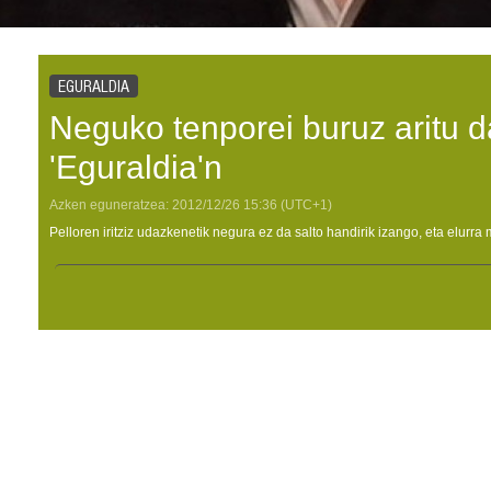
EGURALDIA
Neguko tenporei buruz aritu d
'Eguraldia'n
Azken eguneratzea:
2012/12/26
15:36
(UTC+1)
Pelloren iritziz udazkenetik negura ez da salto handirik izango, eta elurra