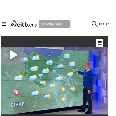
☰
EU
ES
ZUZENEAN
☰