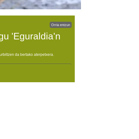
Orria entzun
gu 'Eguraldia'n
urbiltzen da bertako aterpetxera.