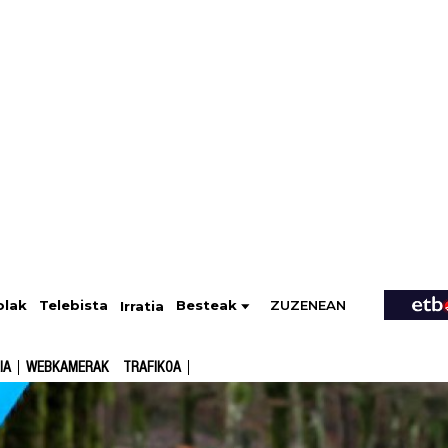
ZUZENEAN
Telebista
Besteak
olak
Irratia
IA
WEBKAMERAK
TRAFIKOA