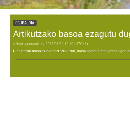
EGURALDIA
Artikutzako basoa ezagutu du
Azken eguneratzea:
2013/01/04
14:40
(UTC+1)
Hiru familia baino ez dira bizi Artikutzan, baina asteburuetan jende ugari h