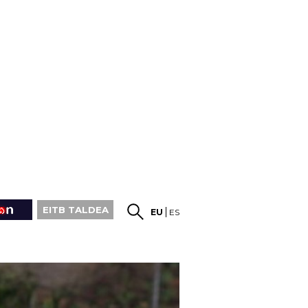
EITB TALDEA
EU
ES