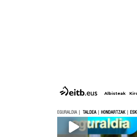
Albisteak
Kir
EGURALDIA
TALDEA
HONDARTZAK
ESK