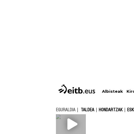
Albisteak
Kir
EGURALDIA
TALDEA
HONDARTZAK
ESK