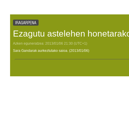
IRAGARPENA
Ezagutu astelehen honetarako
Azken eguneratzea:
2013/01/06
21:30
(UTC+1)
Sara Gandarak aurkeztutako saioa. (2013/01/06)