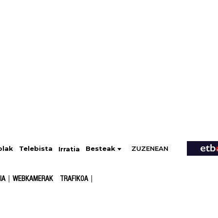
ZUZENEAN
Telebista
Besteak
olak
Irratia
IA
WEBKAMERAK
TRAFIKOA