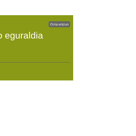
Orria entzun
 eguraldia