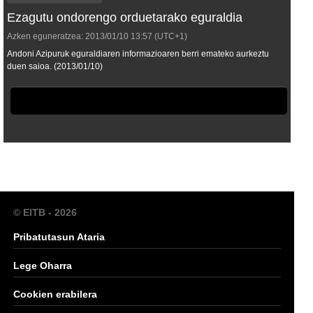
Ezagutu ondorengo orduetarako eguraldia
Azken eguneratzea:
2013/01/10
13:57
(UTC+1)
Andoni Azipuruk eguraldiaren informazioaren berri emateko aurkeztu
duen saioa. (2013/01/10)
© EITB - 2026
Pribatutasun Ataria
Lege Oharra
Cookien erabilera