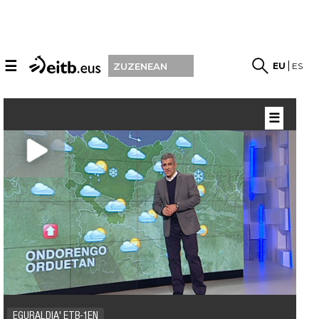
☰
EU
ES
ZUZENEAN
☰
EGURALDIA' ETB-1EN