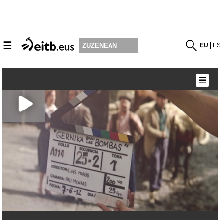
☰
EU
E
ZUZENEAN
☰