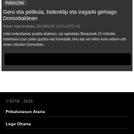
IRABAZIAK
Gero eta pelikula, bideoklip eta iragarki gehiago
Donostialdean
Azken eguneratzea:
2013/01/16
13:31
(UTC+1)
Udal ordezkariek azaldu dutenez, iaz egindako filmazioek 15 milioiko
inbertsioa izan zuten guztira eta horietatik, hiru eta sei milioi euro artean utzi
omen zituzten Donostian.
© EITB - 2026
Pribatutasun Ataria
Lege Oharra