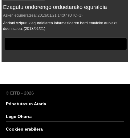
Ezagutu ondorengo orduetarako eguraldia
Azken eguneratzea:
2013/01/21
14:07
(UTC+1)
Andoni Azipuruk eguraldiaren informazioaren berri emateko aurkeztu
duen saioa. (2013/01/21)
© EITB - 2026
Pribatutasun Ataria
Lege Oharra
Cookien erabilera