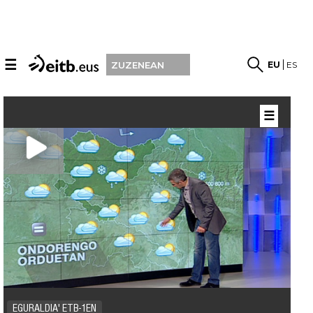
☰
EU
ES
ZUZENEAN
☰
EGURALDIA' ETB-1EN