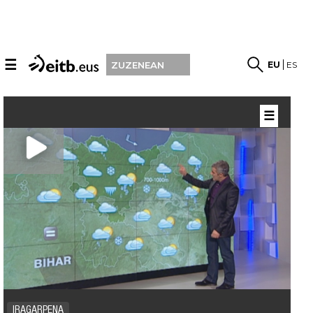
☰
EU
ES
ZUZENEAN
☰
IRAGARPENA