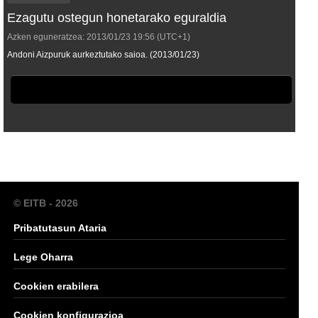
Ezagutu ostegun honetarako eguraldia
Azken eguneratzea:
2013/01/23
19:56
(UTC+1)
Andoni Aizpuruk aurkeztutako saioa. (2013/01/23)
© EITB - 2026
Pribatutasun Ataria
Lege Oharra
Cookien erabilera
Cookien konfigurazioa