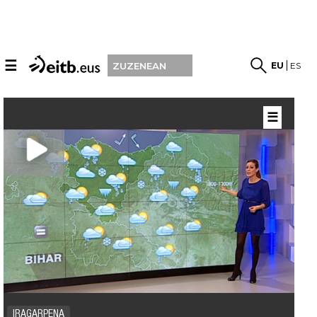
☰
EU
ES
ZUZENEAN
☰
IRAGARPENA