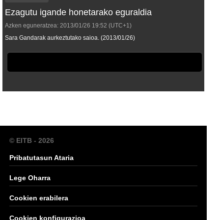
Ezagutu igande honetarako eguraldia
Azken eguneratzea:
2013/01/26
19:52
(UTC+1)
Sara Gandarak aurkeztutako saioa. (2013/01/26)
© EITB - 2026
Pribatutasun Ataria
Lege Oharra
Cookien erabilera
Cookien konfigurazioa