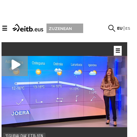
☰
EU
ES
ZUZENEAN
☰
'EGURALDIA' ETB-1EN