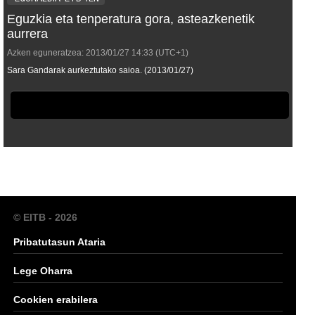
Eguzkia eta tenperatura gora, asteazkenetik
aurrera
Azken eguneratzea:
2013/01/27
14:33
(UTC+1)
Sara Gandarak aurkeztutako saioa. (2013/01/27)
© EITB - 2026
Pribatutasun Ataria
Lege Oharra
Cookien erabilera