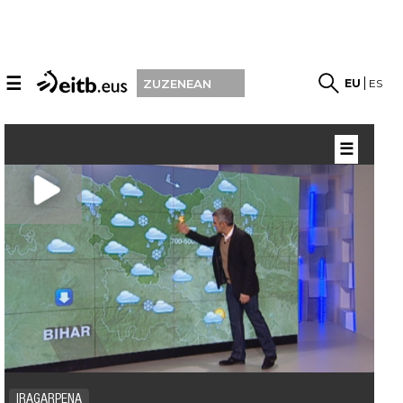
☰
EU
ES
ZUZENEAN
☰
IRAGARPENA