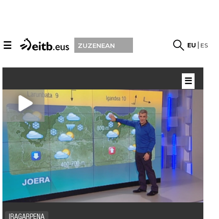
☰
EU
ES
ZUZENEAN
☰
IRAGARPENA