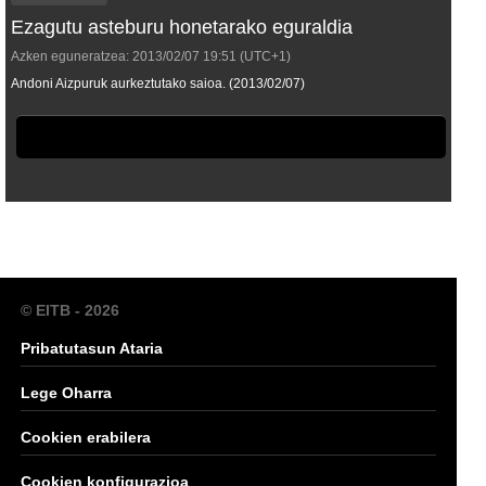
Ezagutu asteburu honetarako eguraldia
Azken eguneratzea:
2013/02/07
19:51
(UTC+1)
Andoni Aizpuruk aurkeztutako saioa. (2013/02/07)
© EITB - 2026
Pribatutasun Ataria
Lege Oharra
Cookien erabilera
Cookien konfigurazioa