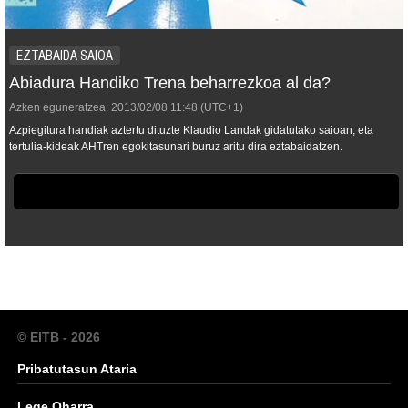
EZTABAIDA SAIOA
Abiadura Handiko Trena beharrezkoa al da?
Azken eguneratzea:
2013/02/08
11:48
(UTC+1)
Azpiegitura handiak aztertu dituzte Klaudio Landak gidatutako saioan, eta
tertulia-kideak AHTren egokitasunari buruz aritu dira eztabaidatzen.
© EITB - 2026
Pribatutasun Ataria
Lege Oharra