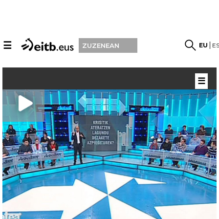
☰
EU
E
ZUZENEAN
☰