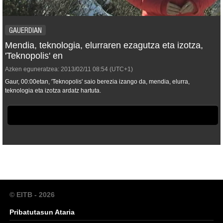
GAUERDIAN
Mendia, teknologia, elurraren ezagutza eta izotza,
'Teknopolis' en
Azken eguneratzea:
2013/02/11
08:54
(UTC+1)
Gaur, 00:00etan, 'Teknopolis' saio berezia izango da, mendia, elurra,
teknologia eta izotza ardatz hartuta.
© EITB - 2026
Pribatutasun Ataria