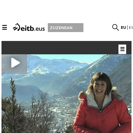
☰
EU
E
ZUZENEAN
☰