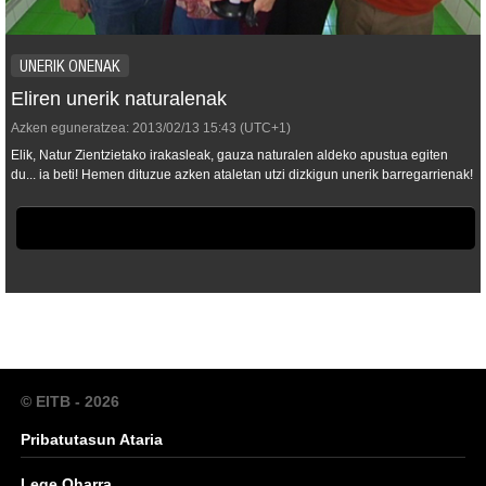
UNERIK ONENAK
Eliren unerik naturalenak
Azken eguneratzea:
2013/02/13
15:43
(UTC+1)
Elik, Natur Zientzietako irakasleak, gauza naturalen aldeko apustua egiten
du... ia beti! Hemen dituzue azken ataletan utzi dizkigun unerik barregarrienak!
© EITB - 2026
Pribatutasun Ataria
Lege Oharra