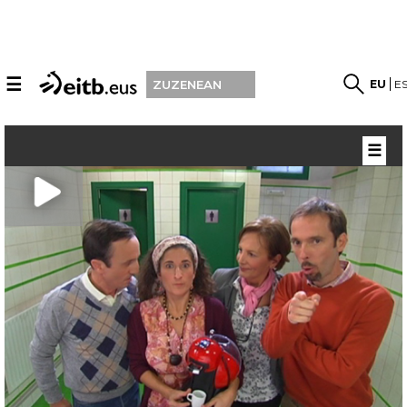
☰
EU
E
ZUZENEAN
☰