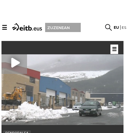
☰
EU
ES
ZUZENEAN
☰