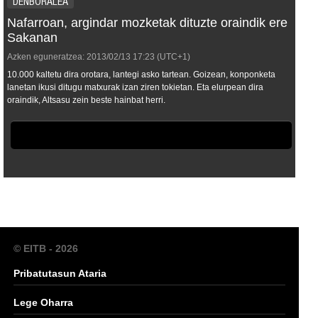
DENBORALEA
Nafarroan, argindar mozketak dituzte oraindik ere
Sakanan
Azken eguneratzea:
2013/02/13
17:23
(UTC+1)
10.000 kaltetu dira orotara, lantegi asko tartean. Goizean, konponketa
lanetan ikusi ditugu matxurak izan ziren tokietan. Eta elurpean dira
oraindik, Altsasu zein beste hainbat herri.
© EITB - 2026
Pribatutasun Ataria
Lege Oharra