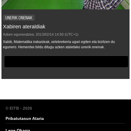
UNERIK ONENAK
Xabiren ateraldiak
Azken eguneratzea:
2013/02/14
14:50
(UTC+1)
Xabik, Matematika irakasleak, xelebrekeria ugari egiten eta bizitzen du
egunero. Hementxe bildu ditugu azken ataletako unerik onenak.
© EITB - 2026
Pribatutasun Ataria
Lege Oharra