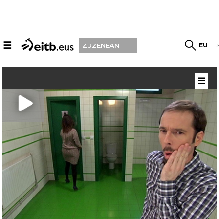
☰
EU
E
ZUZENEAN
☰