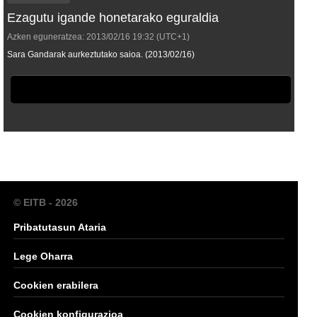
Ezagutu igande honetarako eguraldia
Azken eguneratzea:
2013/02/16
19:32
(UTC+1)
Sara Gandarak aurkeztutako saioa. (2013/02/16)
© EITB - 2026
Pribatutasun Ataria
Lege Oharra
Cookien erabilera
Cookien konfigurazioa