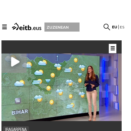
☰
EU
ES
ZUZENEAN
☰
IRAGARPENA