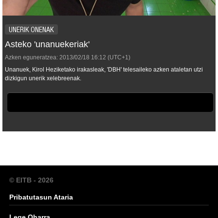
UNERIK ONENAK
Asteko 'unanuekeriak'
Azken eguneratzea:
2013/02/18
16:12
(UTC+1)
Unanuek, Kirol Heziketako irakasleak, 'DBH' telesaileko azken ataletan utzi
dizkigun unerik xelebreenak.
© EITB - 2026
Pribatutasun Ataria
Lege Oharra