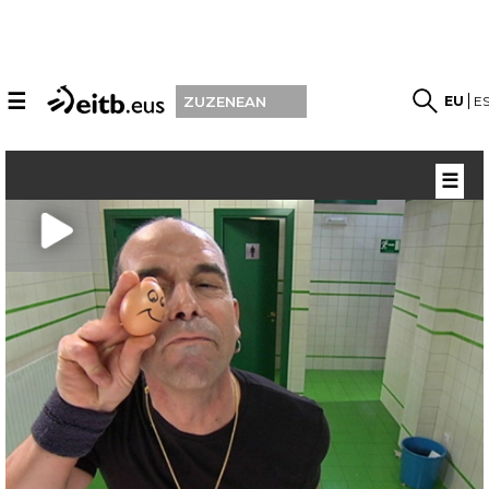
☰
EU
E
ZUZENEAN
☰