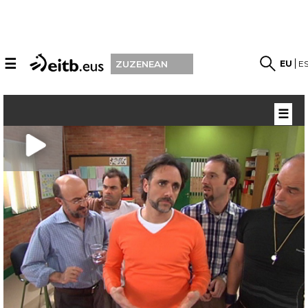
☰
EU
E
ZUZENEAN
☰