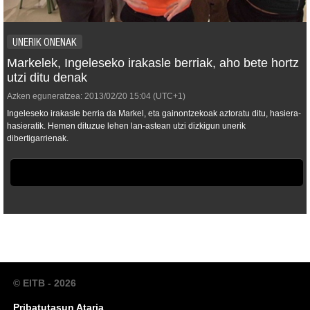
UNERIK ONENAK
Markelek, Ingeleseko irakasle berriak, aho bete hortz
utzi ditu denak
Azken eguneratzea:
2013/02/20
15:04
(UTC+1)
Ingeleseko irakasle berria da Markel, eta gainontzekoak aztoratu ditu, hasiera-
hasieratik. Hemen dituzue lehen lan-astean utzi dizkigun unerik
dibertigarrienak.
© EITB - 2026
Pribatutasun Ataria