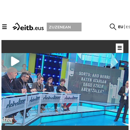
☰
EU
E
ZUZENEAN
☰