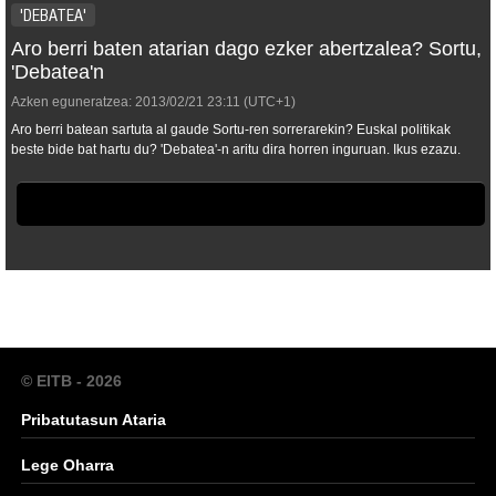
'DEBATEA'
Aro berri baten atarian dago ezker abertzalea? Sortu,
'Debatea'n
Azken eguneratzea:
2013/02/21
23:11
(UTC+1)
Aro berri batean sartuta al gaude Sortu-ren sorrerarekin? Euskal politikak
beste bide bat hartu du? 'Debatea'-n aritu dira horren inguruan. Ikus ezazu.
© EITB - 2026
Pribatutasun Ataria
Lege Oharra