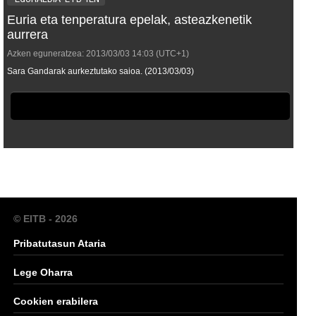
Euria eta tenperatura epelak, asteazkenetik
aurrera
Azken eguneratzea:
2013/03/03
14:03
(UTC+1)
Sara Gandarak aurkeztutako saioa. (2013/03/03)
© EITB - 2026
Pribatutasun Ataria
Lege Oharra
Cookien erabilera