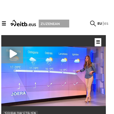
☰
EU
ES
ZUZENEAN
☰
'EGURALDIA' ETB-1EN