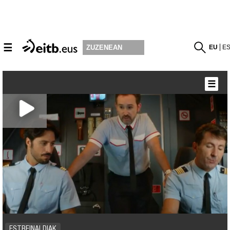
☰
EU
E
ZUZENEAN
☰
ESTREINALDIAK