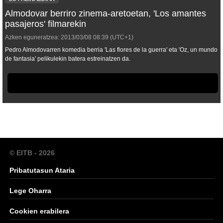
Almodovar berriro zinema-aretoetan, 'Los amantes
pasajeros' filmarekin
Azken eguneratzea:
2013/03/08
08:39
(UTC+1)
Pedro Almodovarren komedia berria 'Las flores de la guerra' eta 'Oz, un mundo
de fantasia' pelikulekin batera estreinatzen da.
© EITB - 2026
Pribatutasun Ataria
Lege Oharra
Cookien erabilera