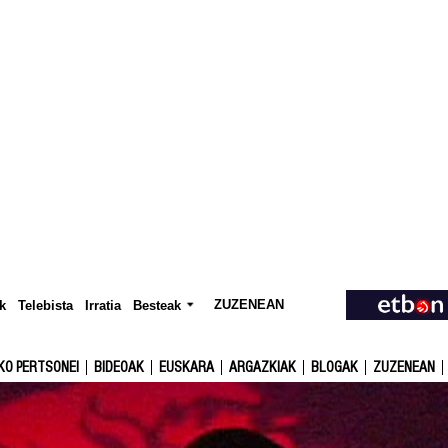
ZUZENEAN
Telebista
Besteak
k
Irratia
KO PERTSONEI
BIDEOAK
EUSKARA
ARGAZKIAK
BLOGAK
ZUZENEAN