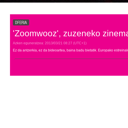
DFERIA
'Zoomwooz', zuzeneko zinem
Azken eguneratzea:
2013/03/21
08:27
(UTC+1)
Ez da antzerkia, ez da bideoartea, baina badu bietatik. Europako estreina