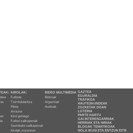
GAZTEA
TEAK:
KIROLAK:
BIDEO MULTIMEDIA
EGURALDIA
tatea
Futbola
Bideoak
TRAFIKOA
ia
Txirrindularitza
Argazkiak
HAUTESKUNDEAK
Pilota
Audioak
ZOZKETAK DOAN
LOTERIA
Arrauna
PARTE HARTU
ran
Kirol gehiago
GAI INTERESGARRIAK
ia
Futbol sailkapenak
HERRIAK ETA HIRIAK
Saskibaloi sailkapenak
BLOGAK TEMATIKOAK
Kirolak zuzenean
NOLA IKUSI ETA ENTZUN EITB