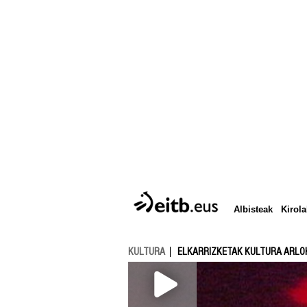
Albisteak
Kirola
KULTURA
ELKARRIZKETAK KULTURA ARLO