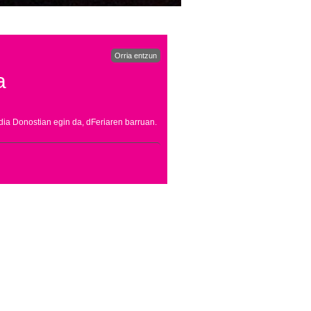
Orria entzun
a
ldia Donostian egin da, dFeriaren barruan.