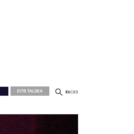
EITB TALDEA
EU
ES