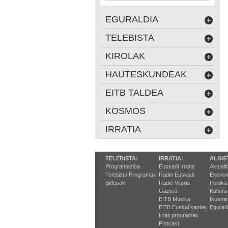
EGURALDIA
TELEBISTA
KIROLAK
HAUTESKUNDEAK
EITB TALDEA
KOSMOS
IRRATIA
TELEBISTA:
IRRATIA:
ALBIS
Programazioa
Euskadi Irratia
Aktuali
Telebista Programak
Radio Euskadi
Ekonom
Bideoak
Radio Vitoria
Politika
Gaztea
Kultura
EITB Musika
Ikusmi
EiTB Euskal kantak
Egurald
Irrati programak
Podcast