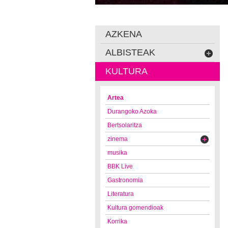
AZKENA
ALBISTEAK
KULTURA
Artea
Durangoko Azoka
Bertsolaritza
zinema
musika
BBK Live
Gastronomia
Literatura
Kultura gomendioak
Korrika