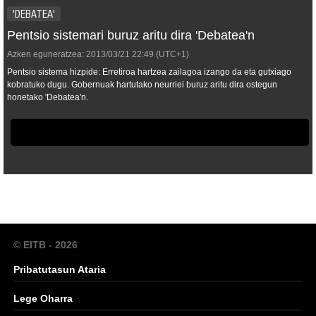
'DEBATEA'
Pentsio sistemari buruz aritu dira 'Debatea'n
Azken eguneratzea:
2013/03/21
22:49
(UTC+1)
Pentsio sistema hizpide: Erretiroa hartzea zailagoa izango da eta gutxiago
kobratuko dugu. Gobernuak hartutako neurriei buruz aritu dira ostegun
honetako 'Debatea'n.
© EITB - 2026
Pribatutasun Ataria
Lege Oharra