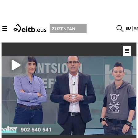
☰
EU
E
ZUZENEAN
☰