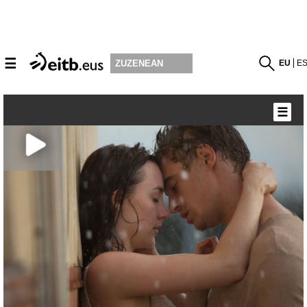
☰
EU
E
ZUZENEAN
☰