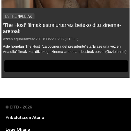
ESTREINALDIAK
'The Host' filmak estralurtarrez beteko ditu zinema-
aretoak
Azken eguneratzea:
2013/03/22
15:05
(UTC+1)
Aste honetan 'The Host', 'La cocinera del presidente' eta 'Erase una vez en
Anatolia' filmak ikus ditzakegu zinema-aretoetan, besteak beste. (Gaztelaniaz)
© EITB - 2026
Pribatutasun Ataria
Lege Oharra