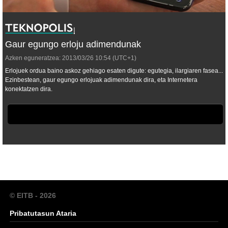
Gaur egungo erloju adimendunak
Azken eguneratzea:
2013/03/26
10:54
(UTC+1)
Erlojuek ordua baino askoz gehiago esaten digute: egutegia, ilargiaren fasea...
Ezinbestean, gaur egungo erlojuak adimendunak dira, eta Internetera
konektatzen dira.
© EITB - 2026
Pribatutasun Ataria