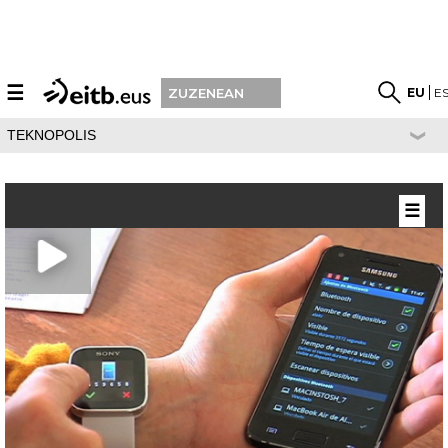
☰
EU
E
ZUZENEAN
TEKNOPOLIS
☰