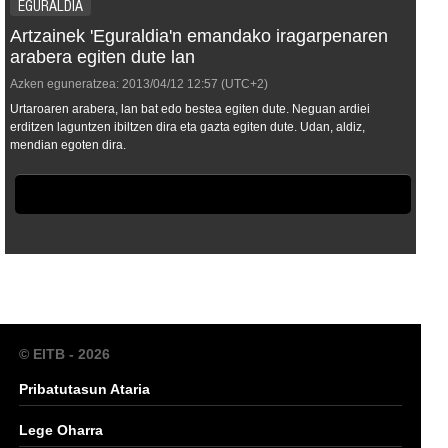
EGURALDIA
Artzainek 'Eguraldia'n emandako iragarpenaren
arabera egiten dute lan
Azken eguneratzea:
2013/04/12
12:57
(UTC+2)
Urtaroaren arabera, lan bat edo bestea egiten dute. Neguan ardiei
erditzen laguntzen ibiltzen dira eta gazta egiten dute. Udan, aldiz,
mendian egoten dira.
© EITB - 2026
Pribatutasun Ataria
Lege Oharra