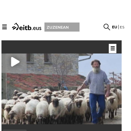
☰
EU
ES
ZUZENEAN
☰