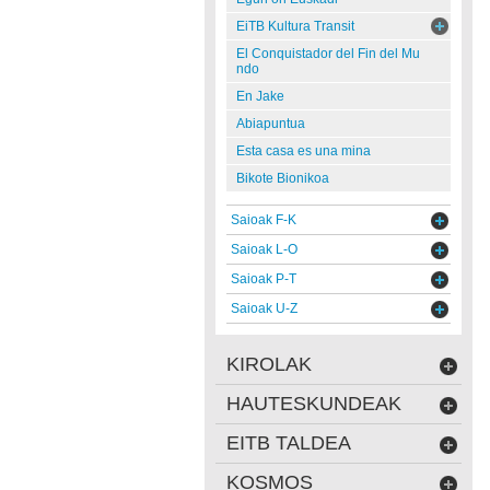
EiTB Kultura Transit
El Conquistador del Fin del Mu
ndo
En Jake
Abiapuntua
Esta casa es una mina
Bikote Bionikoa
Saioak F-K
Saioak L-O
Saioak P-T
Saioak U-Z
KIROLAK
HAUTESKUNDEAK
EITB TALDEA
KOSMOS