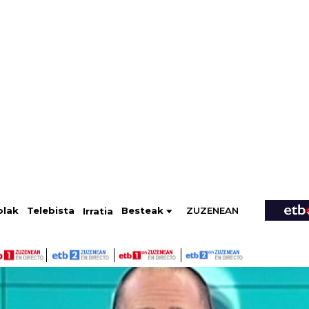
ZUZENEAN
Telebista
Besteak
olak
Irratia