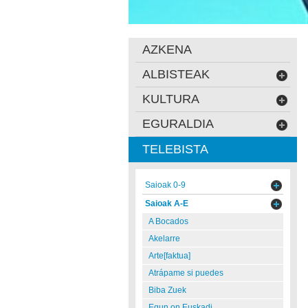
AZKENA
ALBISTEAK
KULTURA
EGURALDIA
TELEBISTA
Saioak 0-9
Saioak A-E
A Bocados
Akelarre
Arte[faktua]
Atrápame si puedes
Biba Zuek
Egun on Euskadi