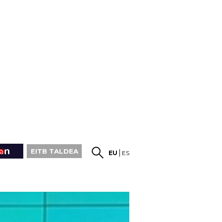
EITB TALDEA
EU
ES