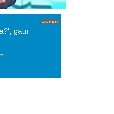
Orria entzun
?', gaur
en.