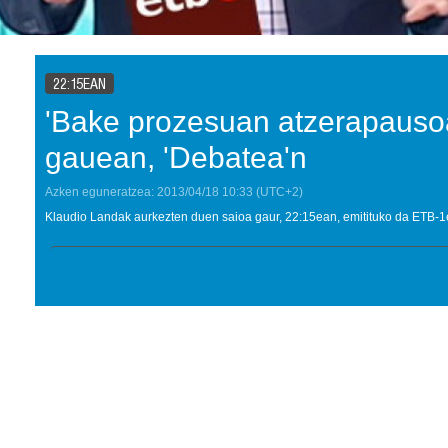
22:15EAN
'Bake prozesuan atzerapausoa
gauean, 'Debatea'n
Azken eguneratzea:
2013/04/18
10:33
(UTC+2)
Klaudio Landak aurkezten duen saioa gaur, 22:15ean, emitituko da ETB-1