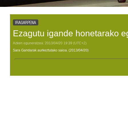
IRAGARPENA
Ezagutu igande honetarako e
Azken eguneratzea:
2013/04/20
19:39
(UTC+2)
Sara Gandarak aurkeztutako saioa. (2013/04/20)