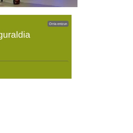
Orria entzun
guraldia