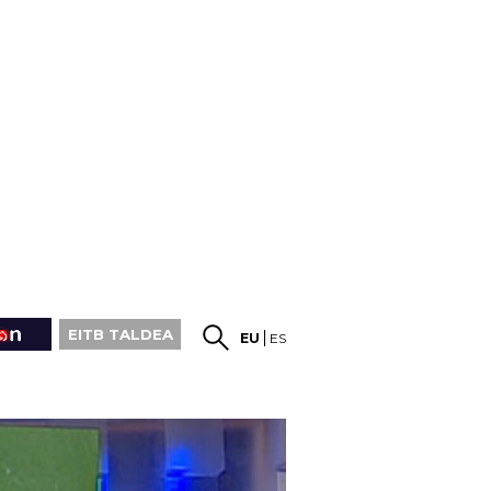
EITB TALDEA
EU
ES