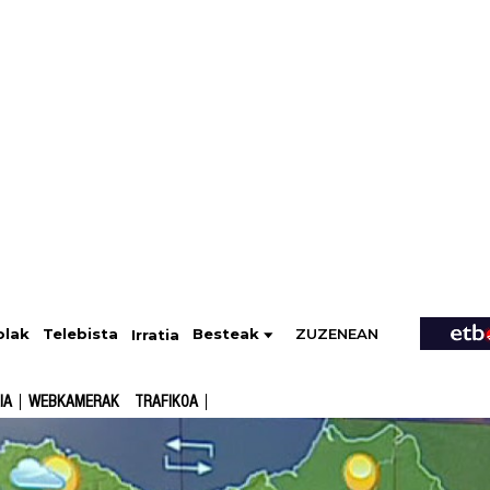
ZUZENEAN
Telebista
Besteak
olak
Irratia
IA
WEBKAMERAK
TRAFIKOA