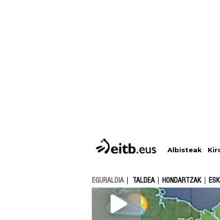
Albisteak
Kir
EGURALDIA
TALDEA
HONDARTZAK
ESK