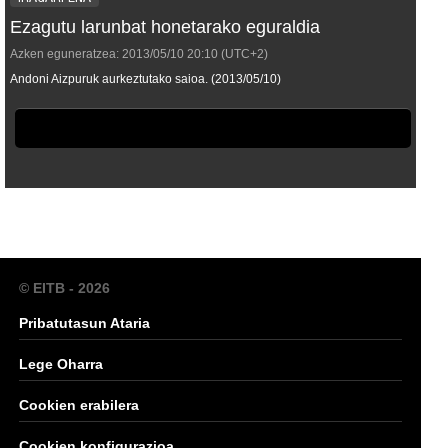
Ezagutu larunbat honetarako eguraldia
Azken eguneratzea:
2013/05/10
20:10
(UTC+2)
Andoni Aizpuruk aurkeztutako saioa. (2013/05/10)
© EITB - 2026
Pribatutasun Ataria
Lege Oharra
Cookien erabilera
Cookien konfigurazioa