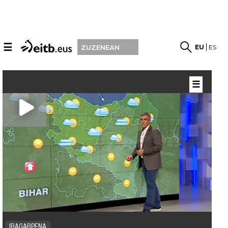
☰
EU
ES
ZUZENEAN
☰
IRAGARPENA