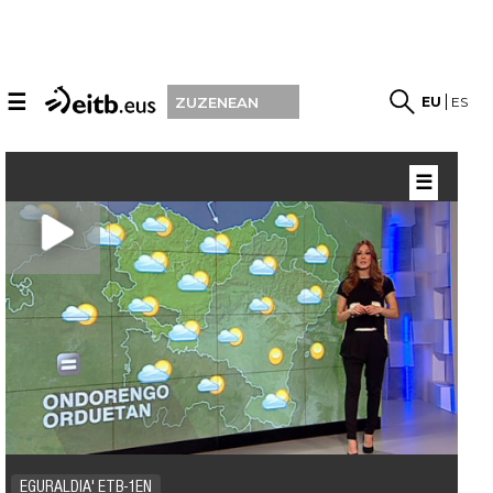
☰
EU
ES
ZUZENEAN
☰
EGURALDIA' ETB-1EN