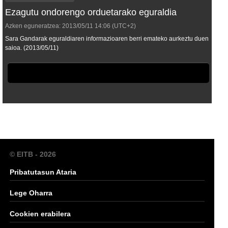
Ezagutu ondorengo orduetarako eguraldia
Azken eguneratzea:
2013/05/11
14:06
(UTC+2)
Sara Gandarak eguraldiaren informazioaren berri emateko aurkeztu duen
saioa. (2013/05/11)
© EITB - 2026
Pribatutasun Ataria
Lege Oharra
Cookien erabilera