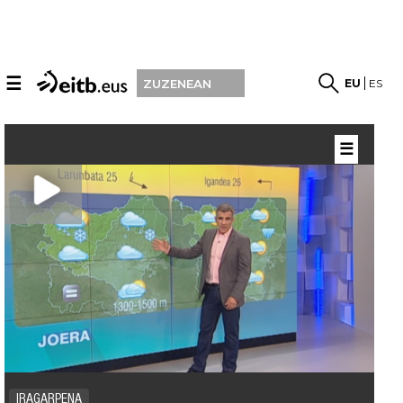
☰
EU
ES
ZUZENEAN
☰
IRAGARPENA