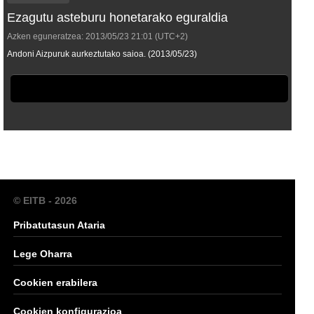
Ezagutu asteburu honetarako eguraldia
Azken eguneratzea:
2013/05/23
21:01
(UTC+2)
Andoni Aizpuruk aurkeztutako saioa. (2013/05/23)
© EITB - 2026
Pribatutasun Ataria
Lege Oharra
Cookien erabilera
Cookien konfigurazioa