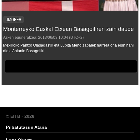
UMOREA
Monterreyko Euskal Etxean Basagoitiren zain daude
Azken eguneratzea:
2013/06/03
10:04
(UTC+2)
Mexikoko Pantxo Olasagastik eta Lupita Mendizabalek harrera ona egin nahi
diote Antonio Basagoitiri.
© EITB - 2026
Pribatutasun Ataria
Lege Oharra