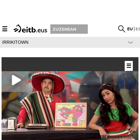
☰
EU
E
ZUZENEAN
IRRIKITOWN
☰