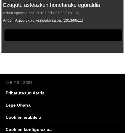
Ezagutu asteazken honetarako eguraldia
Azken eguneratzea:
2013/06/11
21:39
(UTC+2)
Andoni Aizpuruk aurkeztutako saioa. (2013/06/11)
© EITB - 2026
Pribatutasun Ataria
Lege Oharra
Cookien erabilera
Cookien konfigurazioa