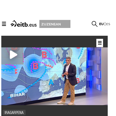
☰
EU
ES
ZUZENEAN
☰
IRAGARPENA