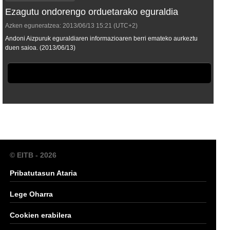
Ezagutu ondorengo orduetarako eguraldia
Azken eguneratzea:
2013/06/13
15:21
(UTC+2)
Andoni Aizpuruk eguraldiaren informazioaren berri emateko aurkeztu
duen saioa. (2013/06/13)
© EITB - 2026
Pribatutasun Ataria
Lege Oharra
Cookien erabilera