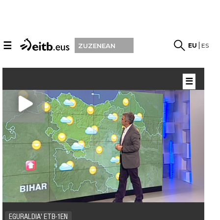
☰
EU
ES
ZUZENEAN
☰
EGURALDIA' ETB-1EN