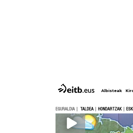
Albisteak
Kir
EGURALDIA
TALDEA
HONDARTZAK
ESK