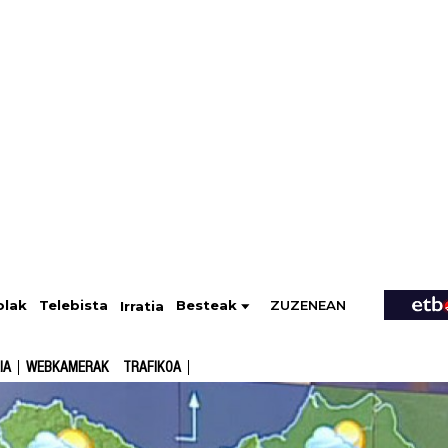
ZUZENEAN
Telebista
Besteak
olak
Irratia
IA
WEBKAMERAK
TRAFIKOA