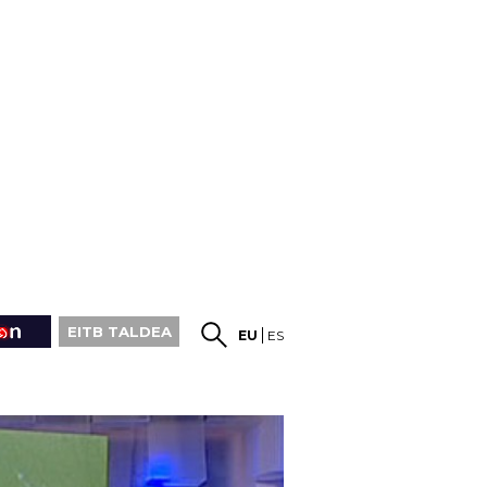
EITB TALDEA
EU
ES