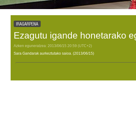
IRAGARPENA
Ezagutu igande honetarako e
Azken eguneratzea:
2013/06/15
20:59
(UTC+2)
Sara Gandarak aurkeztutako saioa. (2013/06/15)