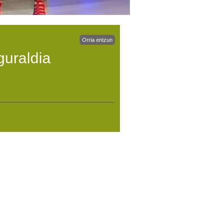
Orria entzun
guraldia