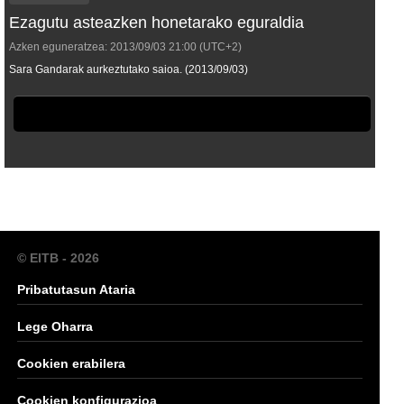
Ezagutu asteazken honetarako eguraldia
Azken eguneratzea:
2013/09/03
21:00
(UTC+2)
Sara Gandarak aurkeztutako saioa. (2013/09/03)
© EITB - 2026
Pribatutasun Ataria
Lege Oharra
Cookien erabilera
Cookien konfigurazioa