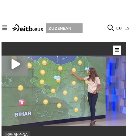
☰
EU
ES
ZUZENEAN
☰
IRAGARPENA